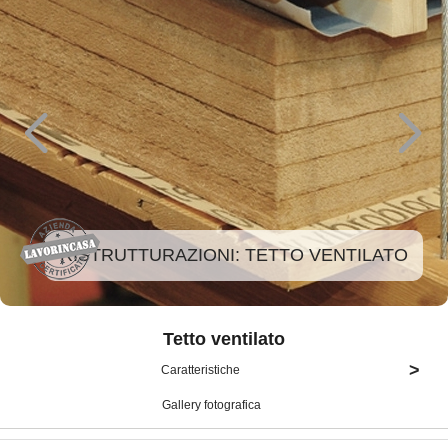
 TETTO VENTILATO
RISTRUTTURAZIONI:
Tetto ventilato
>
Caratteristiche
Gallery fotografica