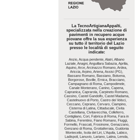
La TecnoArtigianaAppalti,
specializzata nella creazione di
pavimenti in recupero acque
piovane offre la sua esperienza
su tutto il territorio del Lazio
presso le località di seguito
indicate:
Anzio, Acqua pendente, Alatri, Albano
Laziale, Anagni, Anguillara Sabazia, Aprilia,
Aquino, Arce, Arcinazzo Romano, Ardea,
Ariccia, Arpino, Artena, Assisi (PG),
Bassano Romano, Bassiano, Bolsena,
Borgorose, Boville, Ernica, Bracciano,
Campagnano di Roma, Campodimele,
Canale Monterano, Canino, Capena,
Capranica, Caprarola, Carpineto Romano,
Cassino, Castel Gandolfo, Castel Madama,
Castelnuovo di Porto, Castro dei Volsci,
Ceccano, Ceprano, Cervaro, Ciampino,
Cisterna di Latina, Cittaducale, Civita
Castellana, Civitavecchia, Colleferro,
Contigliano, Cori, Fabrica di Roma, Fara in
Sabina, Ferentino, Fiano Romano, Fiuggi,
Formello, Frascati, Frosinone, Genazzano,
Genzano di Roma, Grottaferrata, Guidonia
Montecelio, Isola del Liri, L'Aquila, Labico,
Ladispoli, Lanuvio, Lariano, Latina, Lenola,