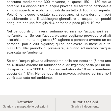
consuma mediamente 300 mc/anno, di questi 150 – 180 mc /a
potabile. La disponibilità di acqua piovana sul territorio nazional
x mq di superficie scolante, quindi da un tetto di 100mq di super
Poiché le piogge d’estate scarseggiano, si considera un peri
considerando che il fabbisogno giornaliero di acqua non potabil
adeguato per una famiglia di 4 persone è poco più di 10 mc.
Nel periodo di primavera, autunno ed inverno l’acqua sarà se
nell’ambiente. Se con l’acqua piovana vogliamo provvedere all’a
scarichi a persona al giorno (50 lt/giorno x persona) avremo un co
persone, pari a 200 lt/giorno; quindi per avere un mese di auto
6000 litri. Nel periodo di primavera, autunno ed inverno l’acq
scaricata nell’ambiente.
Se con l’acqua piovana alimentiamo nelle ore notturne (8 ore) una l
da 4 litri/ora avremo un fabbisogno di 32 lt/giorno; ossia per un u
di capacità circa 1000 litri. Con un serbatoio da 10 mc alimentere
goccia da 4 lt/hr. Nel periodo di primavera, autunno ed invern
verrà scaricata nell’ambiente.
Detrazioni
Autorizzazioni
Scarica la mappa delle detrazioni
Scarica il documento