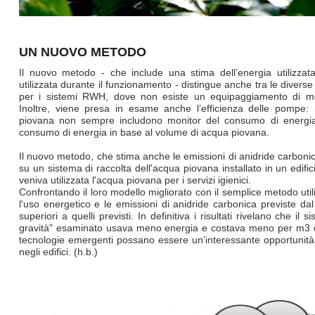
UN NUOVO METODO
Il nuovo metodo - che include una stima dell’energia utilizzat
utilizzata durante il funzionamento - distingue anche tra le divers
per i sistemi RWH, dove non esiste un equipaggiamento di mon
Inoltre, viene presa in esame anche l’efficienza delle pompe: p
piovana non sempre includono monitor del consumo di energia, 
consumo di energia in base al volume di acqua piovana.
Il nuovo metodo, che stima anche le emissioni di anidride carbonica
su un sistema di raccolta dell'acqua piovana installato in un edific
veniva utilizzata l'acqua piovana per i servizi igienici.
Confrontando il loro modello migliorato con il semplice metodo ut
l'uso energetico e le emissioni di anidride carbonica previste d
superiori a quelli previsti. In definitiva i risultati rivelano che il
gravità" esaminato usava meno energia e costava meno per m3 
tecnologie emergenti possano essere un’interessante opportunità a
negli edifici. (h.b.)