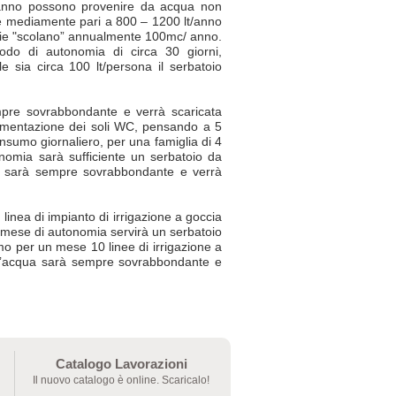
nno possono provenire da acqua non
e è mediamente pari a 800 – 1200 lt/anno
ficie "scolano” annualmente 100mc/ anno.
odo di autonomia di circa 30 giorni,
e sia circa 100 lt/persona il serbatoio
mpre sovrabbondante e verrà scaricata
limentazione dei soli WC, pensando a 5
nsumo giornaliero, per una famiglia di 4
nomia sarà sufficiente un serbatoio da
ua sarà sempre sovrabbondante e verrà
inea di impianto di irrigazione a goccia
n mese di autonomia servirà un serbatoio
mo per un mese 10 linee di irrigazione a
o l’acqua sarà sempre sovrabbondante e
Catalogo Lavorazioni
Il nuovo catalogo è online. Scaricalo!