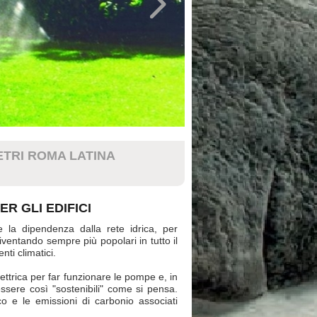
ETRI ROMA LATINA
R GLI EDIFICI
 la dipendenza dalla rete idrica, per
diventando sempre più popolari in tutto il
nti climatici.
lettrica per far funzionare le pompe e, in
essere così "sostenibili" come si pensa.
co e le emissioni di carbonio associati