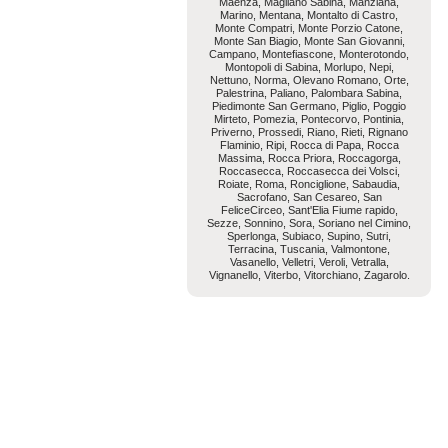
Maenza, Magliano Sabina, Manziana,
Marino, Mentana, Montalto di Castro,
Monte Compatri, Monte Porzio Catone,
Monte San Biagio, Monte San Giovanni,
Campano, Montefiascone, Monterotondo,
Montopoli di Sabina, Morlupo, Nepi,
Nettuno, Norma, Olevano Romano, Orte,
Palestrina, Paliano, Palombara Sabina,
Piedimonte San Germano, Piglio, Poggio
Mirteto, Pomezia, Pontecorvo, Pontinia,
Priverno, Prossedi, Riano, Rieti, Rignano
Flaminio, Ripi, Rocca di Papa, Rocca
Massima, Rocca Priora, Roccagorga,
Roccasecca, Roccasecca dei Volsci,
Roiate, Roma, Ronciglione, Sabaudia,
Sacrofano, San Cesareo, San
FeliceCirceo, Sant'Elia Fiume rapido,
Sezze, Sonnino, Sora, Soriano nel Cimino,
Sperlonga, Subiaco, Supino, Sutri,
Terracina, Tuscania, Valmontone,
Vasanello, Velletri, Veroli, Vetralla,
Vignanello, Viterbo, Vitorchiano, Zagarolo.